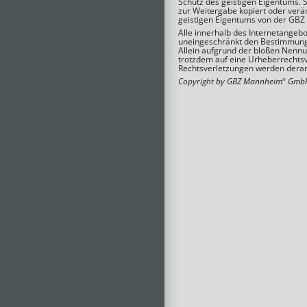
Schutz des geistigen Eigentums.
zur Weitergabe kopiert oder verä
geistigen Eigentums von der GB
Alle innerhalb des Internetangeb
uneingeschränkt den Bestimmunge
Allein aufgrund der bloßen Nennun
trotzdem auf eine Urheberrechts
Rechtsverletzungen werden derar
Copyright by GBZ Mannheim
GmbH 
®