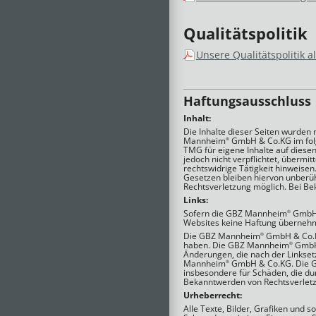
Qualitätspolitik
Unsere Qualitätspolitik a
Haftungsausschluss
Inhalt:
Die Inhalte dieser Seiten wurden mi
Mannheim
GmbH & Co.KG im folg
®
TMG für eigene Inhalte auf diesen
jedoch nicht verpflichtet, überm
rechtswidrige Tätigkeit hinweise
Gesetzen bleiben hiervon unberühr
Rechtsverletzung möglich. Bei B
Links:
Sofern die GBZ Mannheim
GmbH &
®
Websites keine Haftung überneh
Die GBZ Mannheim
GmbH & Co.KG 
®
haben. Die GBZ Mannheim
GmbH 
®
Änderungen, die nach der Linkset
Mannheim
GmbH & Co.KG. Die 
®
insbesondere für Schäden, die du
Bekanntwerden von Rechtsverletz
Urheberrecht:
Alle Texte, Bilder, Grafiken und