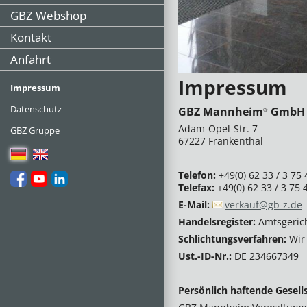
GBZ Webshop
Kontakt
Anfahrt
Impressum
Impressum
Datenschutz
GBZ Mannheim
GmbH 
®
Adam-Opel-Str. 7
GBZ Gruppe
67227 Frankenthal
Telefon:
+49(0) 62 33 / 3 75 
Telefax:
+49(0) 62 33 / 3 75 
E-Mail:
verkauf@gb-z.de
Handelsregister:
Amtsgeric
Schlichtungsverfahren:
Wir 
Ust.-ID-Nr.:
DE 234667349
Persönlich haftende Gesells